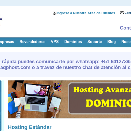
Ingrese a Nuestra Área de Clientes
Cont
Cont
mpresas
Revendedores
VPS
Dominios
Soporte
Blog
Noso
 rápida puedes comunicarte por whatsapp: +51 941273956
aqphost.com o a travez de nuestro chat de atención al cl
Hosting Estándar