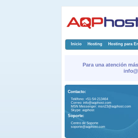
Inicio
Hosting
Hosting para E
Para una atención más
info@
Contacto:
Teléfono: +51-54-213464
Correo: info@aqphost.com
MSN Messenger: msn23@aqphost.com
Skype: aqphost
Soporte:
Centro de Soporte
soporte@aqphost.com