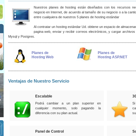
Nuestros planes de hosting están diseñados con los recursos ne
negocio en Internet, de acuerdo al tamaño de su negocio o a la cant
entre cualquiera de nuestros 5 planes de hosting estándar
Al contratar un hosting estándar Ud. obtiene un espacio de almacena
pagina web, enviar y recibir correos electrónicos, y cargar archivos
Mysql y Postgres.
Planes de
Planes de
Hosting Web
Hosting ASP.NET
Ventajas de Nuestro Servicio
Escalable
30
Podrá cambiar a un plan superior en
Si
cualquier momento, solo pagando la
ca
diferencia con su plan actual.
su
Panel de Control
So