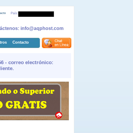
acto
País:
áctenos: info@aqphost.com
tros
Contacto
 - correo electrónico:
iente.