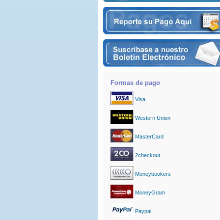
Formas de pago
Visa
Western Union
MasterCard
2checkout
Moneybookers
MoneyGram
Paypal